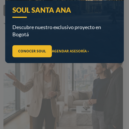
SOUL SANTA ANA
MÁS BENEFICIOS
Descubre nuestro exclusivo proyecto en
Bogotá
CONOCER SOUL
AGENDAR ASESORÍA ›