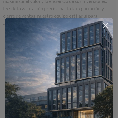
maximizar el valor y la eficiencia de sus inversiones.
Desde la valoración precisa hasta la negociación y
cierre de ventas, nuestro equipo está aquí para
ayudarte en cada paso del camino.
Valoración precisa de tu propiedad
Gestión de visitas y open House
Estrategia de marketing personalizada
Negociación y cierre de venta
Fotografía y video profesional
Asesoría Jurídica