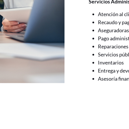
Servicios Admini
Atención al c
Recaudo y pa
Aseguradoras
Pago adminis
Reparaciones
Servicios púb
Inventarios
Entrega y dev
Asesoría finan