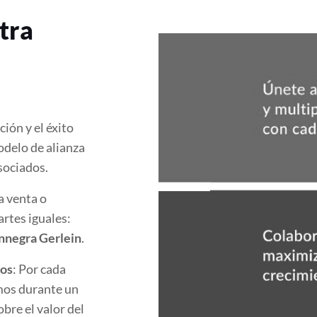
tra
ión y el éxito
delo de alianza
sociados.
a venta o
artes iguales:
onnegra Gerlein
.
dos
: Por cada
mos durante un
bre el valor del