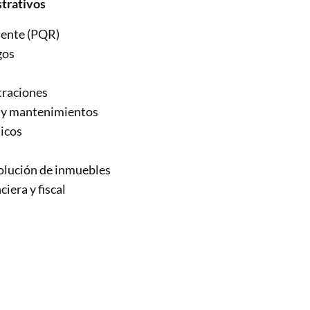
strativos
liente (PQR)
gos
traciones
 y mantenimientos
licos
olución de inmuebles
ciera y fiscal