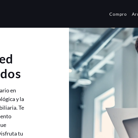
Compro
Ar
red
ados
ario en
lógica y la
iliaria. Te
iento
que
isfruta tu