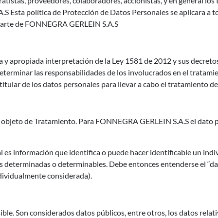
tratistas, proveedores, colaboradores, accionistas, y en general lo
Esta política de Protección de Datos Personales se aplicara a t
r parte de FONNEGRA GERLEIN S.A.S
a y apropiada interpretación de la Ley 1581 de 2012 y sus decreto
determinar las responsabilidades de los involucrados en el tratami
tular de los datos personales para llevar a cabo el tratamiento d
 objeto de Tratamiento. Para FONNEGRA GERLEIN S.A.S el dato pe
 información que identifica o puede hacer identificable un indi
es determinadas o determinables. Debe entonces entenderse el “d
dividualmente considerada).
ble. Son considerados datos públicos, entre otros, los datos relativ