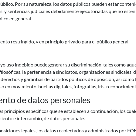
público. Por su naturaleza, los datos públicos pueden estar contenid
es, y sentencias judiciales debidamente ejecutoriadas que no esté
lico en general.
to restringido, y en principio privado para el público general.
uyo uso indebido puede generar su discriminación, tales como aquell
 o filosóficas, la pertenencia a sindicatos, organizaciones sindica
 derechos y garantías de partidos políticos de oposición, así como lo
 o en movimiento, huellas digitales, fotografías, iris, reconocimien
miento de datos personales
incipios específicos que se establecen a continuación, los cuales
iento e intercambio, de datos personales:
isposiciones legales, los datos recolectados y administrados por