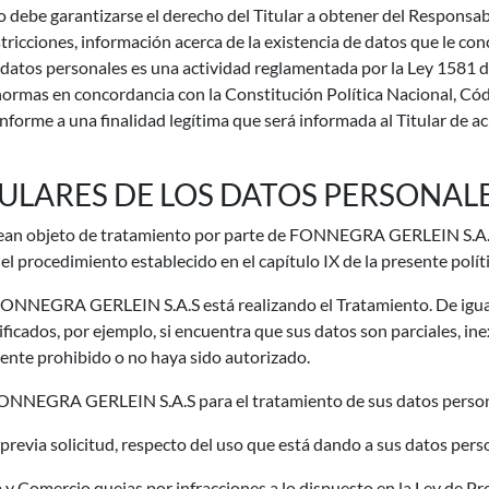
o debe garantizarse el derecho del Titular a obtener del Responsa
ricciones, información acerca de la existencia de datos que le con
los datos personales es una actividad reglamentada por la Ley 158
 normas en concordancia con la Constitución Política Nacional, Có
nforme a una finalidad legítima que será informada al Titular de acu
ITULARES DE LOS DATOS PERSONAL
ean objeto de tratamiento por parte de FONNEGRA GERLEIN S.A.S, 
 procedimiento establecido en el capítulo IX de la presente políti
FONNEGRA GERLEIN S.A.S está realizando el Tratamiento. De igual m
icados, por ejemplo, si encuentra que sus datos son parciales, in
ente prohibido o no haya sido autorizado.
a FONNEGRA GERLEIN S.A.S para el tratamiento de sus datos person
via solicitud, respecto del uso que está dando a sus datos pers
a y Comercio quejas por infracciones a lo dispuesto en la Ley de P