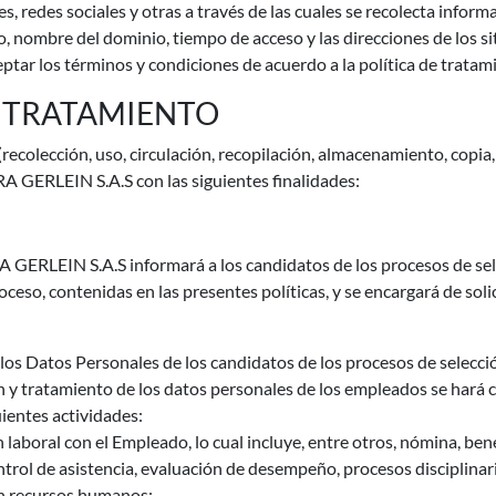
, redes sociales y otras a través de las cuales se recolecta infor
vo, nombre del dominio, tiempo de acceso y las direcciones de los s
eptar los términos y condiciones de acuerdo a la política de tratam
DE TRATAMIENTO
ecolección, uso, circulación, recopilación, almacenamiento, copia, 
 GERLEIN S.A.S con las siguientes finalidades:
 GERLEIN S.A.S informará a los candidatos de los procesos de sele
eso, contenidas en las presentes políticas, y se encargará de soli
 los Datos Personales de los candidatos de los procesos de selecci
n y tratamiento de los datos personales de los empleados se hará co
guientes actividades:
 laboral con el Empleado, lo cual incluye, entre otros, nómina, bene
ntrol de asistencia, evaluación de desempeño, procesos disciplinar
on recursos humanos;