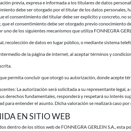
ón previa, expresa e informada a los titulares de datos personales
timiento debe ser otorgado por el titular de los datos personales,
e el consentimiento del titular debe ser explícito y concreto, no s
r, que el consentimiento debe ser otorgado previo conocimiento de
por uno de los siguientes mecanismos que utiliza FONNEGRA GERLE
l, recolección de datos en lugar público, o mediante sistema telef
termedio de la página de internet, al aceptar términos y condicio
crita.
ue permita concluir que otorgó su autorización, donde acepte tér
centes: La autorización será solicitada a su representante legal, 
 sus derechos fundamentales, responderá y respetará su interés sup
d para entender el asunto. Dicha valoración se realizará caso por
IDA EN SITIO WEB
nidos dentro de los sitios web de FONNEGRA GERLEIN S.A., esta po