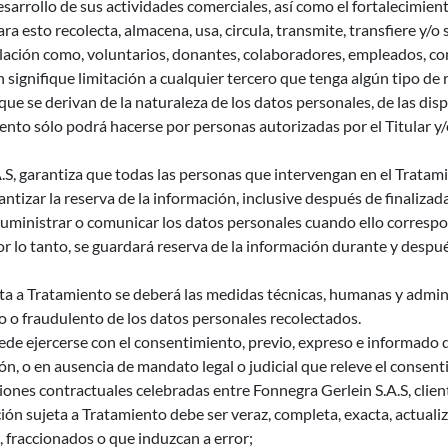
arrollo de sus actividades comerciales, así como el fortalecimient
ra esto recolecta, almacena, usa, circula, transmite, transfiere y/
lación como, voluntarios, donantes, colaboradores, empleados, co
ón signifique limitación a cualquier tercero que tenga algún tipo
que se derivan de la naturaleza de los datos personales, de las dispo
miento sólo podrá hacerse por personas autorizadas por el Titular y
 garantiza que todas las personas que intervengan en el Tratami
ntizar la reserva de la información, inclusive después de finalizad
ministrar o comunicar los datos personales cuando ello correspon
 Por lo tanto, se guardará reserva de la información durante y despu
ta a Tratamiento se deberá las medidas técnicas, humanas y admini
o o fraudulento de los datos personales recolectados.
uede ejercerse con el consentimiento, previo, expreso e informado 
ón, o en ausencia de mandato legal o judicial que releve el consen
iones contractuales celebradas entre Fonnegra Gerlein S.A.S, clien
ción sujeta a Tratamiento debe ser veraz, completa, exacta, actual
 fraccionados o que induzcan a error;