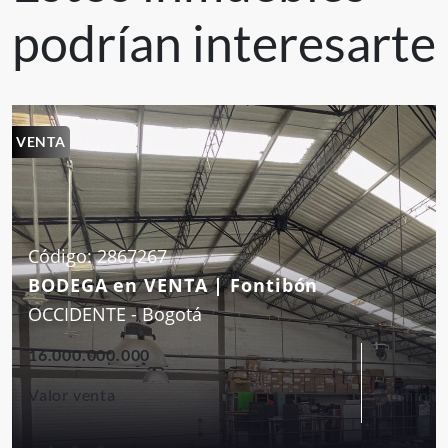
podrían interesarte
Zona Industrial
Corretaje
VENTA
Código: 2867267
BODEGA en VENTA | Fontibón
OCCIDENTE - Bogotá
16.000.000.000
0
Valor venta
Administ