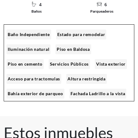
4
6
Baños
Parqueaderos
Baño Independiente
Estado para remodelar
Iluminación natural
Piso en Baldosa
Piso en cemento
Servicios Públicos
Vista exterior
Acceso para tractomulas
Altura restringida
Bahía exterior de parqueo
Fachada Ladrillo a la vista
Fachada Pintura
Acceso Pavimentado
Cómodas vias de acceso
Sobre vía principal
Estos inmuebles
Trans. Público cercano
Uso suelo Comercial