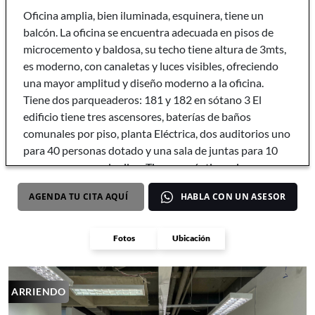
Oficina amplia, bien iluminada, esquinera, tiene un
balcón. La oficina se encuentra adecuada en pisos de
microcemento y baldosa, su techo tiene altura de 3mts,
es moderno, con canaletas y luces visibles, ofreciendo
una mayor amplitud y diseño moderno a la oficina.
Tiene dos parqueaderos: 181 y 182 en sótano 3 El
edificio tiene tres ascensores, baterías de baños
comunales por piso, planta Eléctrica, dos auditorios uno
para 40 personas dotado y una sala de juntas para 10
personas que se alquilan. Tiene en séptimo piso una
zona para calentar los alimentos con microondas para
AGENDA TU CITA AQUÍ
HABLA CON UN ASESOR
los empleados del edificio. Sistema de aguas lluvias.
Tiene 80 parqueaderos de visitantes operado por City
Parking. Parqueadero de bicicletas.
Fotos
Ubicación
ARRIENDO