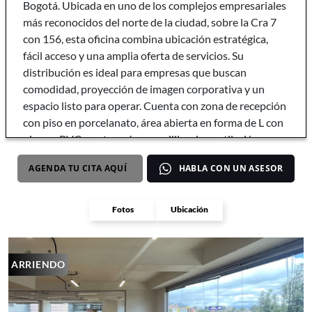
Bogotá. Ubicada en uno de los complejos empresariales
más reconocidos del norte de la ciudad, sobre la Cra 7
con 156, esta oficina combina ubicación estratégica,
fácil acceso y una amplia oferta de servicios. Su
distribución es ideal para empresas que buscan
comodidad, proyección de imagen corporativa y un
espacio listo para operar. Cuenta con zona de recepción
con piso en porcelanato, área abierta en forma de L con
piso en PVC, ventanería con rejillas de ventilación y
excelente iluminación natural. Incluye cocineta
AGENDA TU CITA AQUÍ
HABLA CON UN ASESOR
equipada, dos baños internos, espacio para rack y
acceso a dos baterías de baños adicionales ubicadas en
el hall de ascensores.
Fotos
Ubicación
ARRIENDO