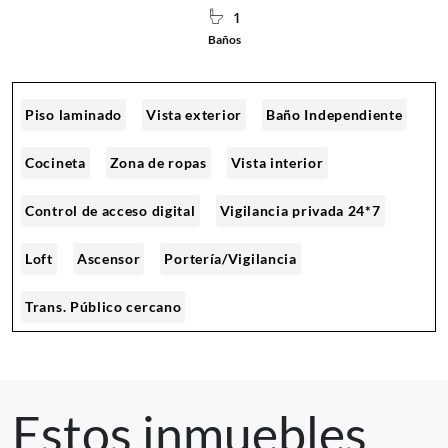
1
Baños
Piso laminado
Vista exterior
Baño Independiente
Cocineta
Zona de ropas
Vista interior
Control de acceso digital
Vigilancia privada 24*7
Loft
Ascensor
Portería/Vigilancia
Trans. Público cercano
Estos inmuebles