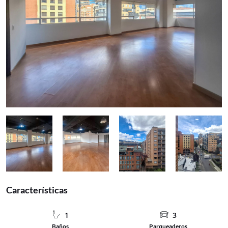
Características
1
3
Baños
Parqueaderos