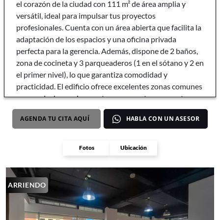
el corazón de la ciudad con 111 m² de área amplia y
versátil, ideal para impulsar tus proyectos
profesionales. Cuenta con un área abierta que facilita la
adaptación de los espacios y una oficina privada
perfecta para la gerencia. Además, dispone de 2 baños,
zona de cocineta y 3 parqueaderos (1 en el sótano y 2 en
el primer nivel), lo que garantiza comodidad y
practicidad. El edificio ofrece excelentes zonas comunes
como sala de reuniones y terraza para tus encuentros
empresariales. Su ubicación estratégica asegura fácil
AGENDA TU CITA AQUÍ
HABLA CON UN ASESOR
acceso a importantes vías y servicios, convirtiéndola en
la opción ideal para un ambiente de trabajo sofisticado,
moderno y funcional. Zona 1 Id: 5231
Fotos
Ubicación
ARRIENDO