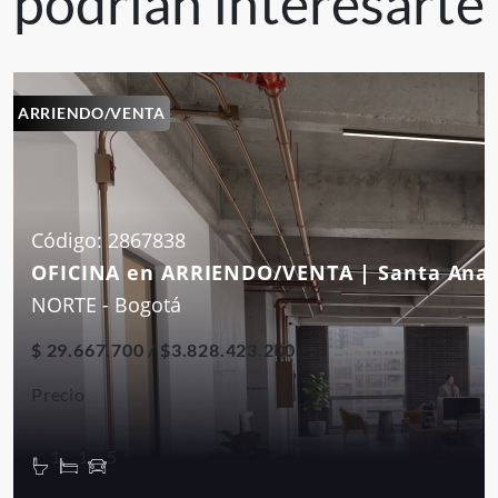
podrían interesarte
ARRIENDO/VENTA
Código: 2867838
OFICINA en ARRIENDO/VENTA | Santa Ana
NORTE - Bogotá
$ 29.667.700 / $3.828.423.200
Precio
1
1
5