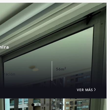
Parques cercanos
mira
2
56m
stración
VER MÁS