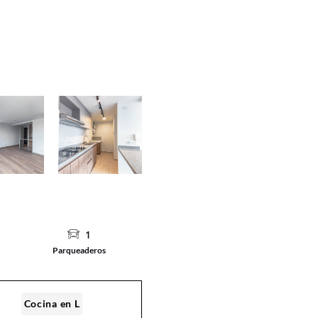
1
Parqueaderos
Cocina en L