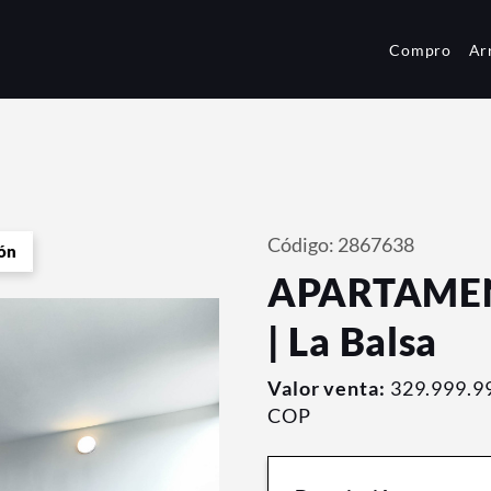
Compro
Ar
Código: 2867638
ón
APARTAMEN
| La Balsa
Valor venta:
329.999.9
COP