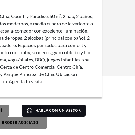
hía, Country Paradise, 50 m², 2 hab, 2 baños,
os modernos, a media cuadra de la variante a
te: sala-comedor con excelente iluminación,
na de ropas, 2 alcobas (principal con baño), 2
ueadero. Espacios pensados para confort y
unto con lobby, senderos, gym cubierto y bio-
ma, yoga/pilates, BBQ, juegos infantiles, spa
. Cerca de Centro Comercial Centro Chía,
y Parque Principal de Chía. Ubicación
ción. Agenda tu visita.
Í
HABLA CON UN ASESOR
BROKER ASOCIADO