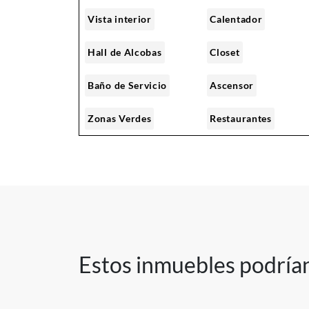
Vista interior
Calentador
Hall de Alcobas
Closet
Baño de Servicio
Ascensor
Zonas Verdes
Restaurantes
Zona Infantil
Canchas Deportivas
Senderos ecológicos
Parqueadero
Visitantes
Shut de basura
Zona de lavandería
Estos inmuebles podrían
Jardín
Colegios/Universida