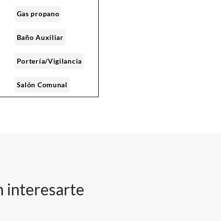
Gas propano
Baño Auxiliar
Portería/Vigilancia
Salón Comunal
Acceso
Discapacitados
Con casa club
Circuito cerrado de
 interesarte
TV
des
Zona Comercial