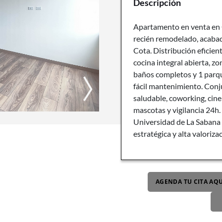
Descripción
Apartamento en venta en C
recién remodelado, acabad
Cota. Distribución eficien
cocina integral abierta, zo
baños completos y 1 parq
fácil mantenimiento. Conj
saludable, coworking, cine
mascotas y vigilancia 24h
Universidad de La Sabana 
estratégica y alta valoriza
AGENDA TU CITA AQU