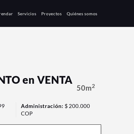
rendar
Servicios
Proyectos
Quiénes somos
TO en VENTA
2
50m
99
Administración:
$ 200.000
COP