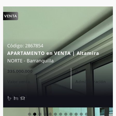
VENTA
Código: 2867854
APARTAMENTO en VENTA | Altamira
NORTE - Barranquilla
335.000.000
0
Valor venta
Administración
1
1
1