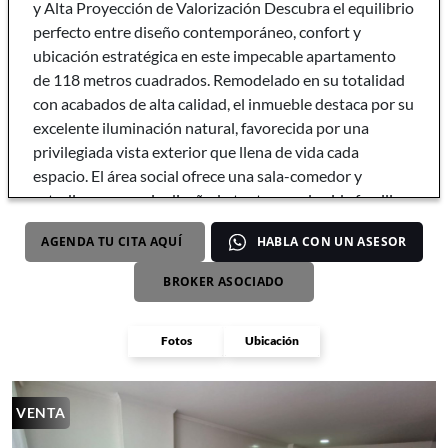
y Alta Proyección de Valorización Descubra el equilibrio
perfecto entre diseño contemporáneo, confort y
ubicación estratégica en este impecable apartamento
de 118 metros cuadrados. Remodelado en su totalidad
con acabados de alta calidad, el inmueble destaca por su
excelente iluminación natural, favorecida por una
privilegiada vista exterior que llena de vida cada
espacio. El área social ofrece una sala-comedor y
estudio, un espacio diseñado tanto para la vida familiar
como para recibir invitados con total comodidad.cuenta
AGENDA TU CITA AQUÍ
HABLA CON UN ASESOR
con cocina clásica amplia, equipada para satisfacer los
gustos más exigentes. Cuenta además con una zona de
BROKER ASOCIADO
lavandería semi independiente, lo que garantiza orden,
ventilación y privacidad en las dinámicas del hogar mas
Fotos
Ubicación
cuarto y baño de servicio. La zona de descanso está
perfectamente distribuida y consta de tres confortables
habitaciones y dos baños completos, modernizados con
VENTA
un diseño elegante y funcional. Cuenta con baño social.
Pensando en su conveniencia y almacenamiento, el