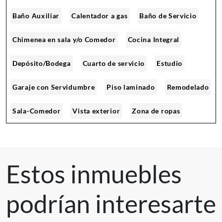
Baño Auxiliar
Calentador a gas
Baño de Servicio
Chimenea en sala y/o Comedor
Cocina Integral
Depósito/Bodega
Cuarto de servicio
Estudio
Garaje con Servidumbre
Piso laminado
Remodelado
Sala-Comedor
Vista exterior
Zona de ropas
Vestier
Piso Madera Laminada
Vigilancia privada 24*7
Sobre Carrera
Estos inmuebles
Portería/Vigilancia
Garaje Cubierto
podrían interesarte
Fachada Ladrillo a la vista