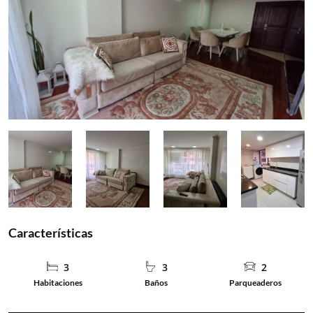
apartamento incluye dos parqueaderos cubiertos (con
servidumbre). El edificio garantiza la máxima
tranquilidad de sus residentes mediante un esquema de
vigilancia privada y control de acceso 24/7. Situado en
un sector de alta demanda, el inmueble cuenta con
múltiples vías de acceso que facilitan la movilidad hacia
distintos puntos de la ciudad. Su cercanía a reconocidos
centros comerciales pone a su disposición una amplia
oferta
Características
3
3
2
Habitaciones
Baños
Parqueaderos