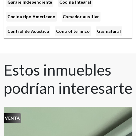
Garaje Independiente
Cocina Integral
Cocina tipo Americano
Comedor auxiliar
Control de Acústica
Control térmico
Gas natural
Hall de Alcobas
Piso laminado
Piso Madera Laminada
Vista interior
Zona de ropas
Estos inmuebles
Canchas Deportivas
Zona Infantil
podrían interesarte
Zona de lavandería
Vista panorámica
Vigilancia privada 24*7
En condominio
VENTA
En conjunto cerrado
Piscina
Parqueadero Visitantes
Gimnasio