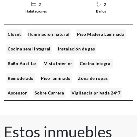
2
2
Habitaciones
Baños
Closet
Iluminación natural
Piso Madera Laminada
Cocina semi integral
Instalación de gas
Baño Auxiliar
Vista interior
Cocina Integral
Remodelado
Piso laminado
Zona de ropas
Ascensor
Sobre Carrera
Vigilancia privada 24*7
Circuito cerrado de TV
Portería/Vigilancia
Shut de basura
Zona de lavandería
Estos inmuebles
Sobre vía secundaria
Cerca de Zona Urbana